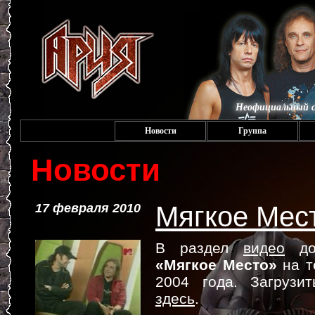
Неофициальный с
Новости
Группа
Новости
17 февраля 2010
Мягкое Мес
В раздел
видео
доб
«Мягкое Место»
на т
2004 года. Загрузи
здесь
.