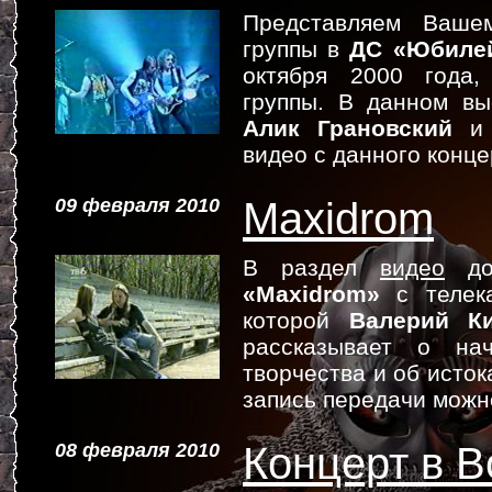
Представляем Ваше
группы в
ДС «Юбиле
октября 2000 года,
группы. В данном вы
Алик Грановский
видео с данного конц
09 февраля 2010
Maxidrom
В раздел
видео
доб
«Maxidrom»
с телек
которой
Валерий К
рассказывает о нач
творчества и об исто
запись передачи мож
08 февраля 2010
Концерт в В