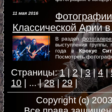
11 мая 2016
Фотографии
Классической Арии в
В раздел
фотогалере
выступления группы,
года в
Крокус Си
Посмотреть фотограф
1
2
3
4
10
...
28
29
Copyright (c) 200
Все права защищен