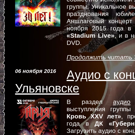
группы. Уникальное в
празднования юби
Аншлаговый концерт
ноября 2015 года в
«Stadium Live»
, и в 
DVD.
Продолжить читать 
06 ноября 2016
Аудио с кон
Ульяновске
В раздел
аудио
д
выступления групп
Кровь XXV лет»
, п
года в
ДК «Губерн
Загрузить аудио с ко