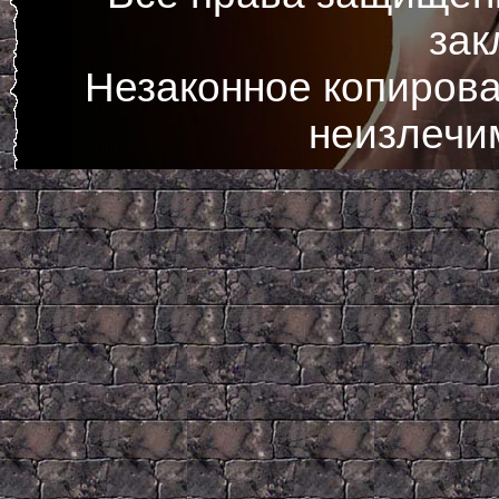
зак
Незаконное копирова
неизлечи