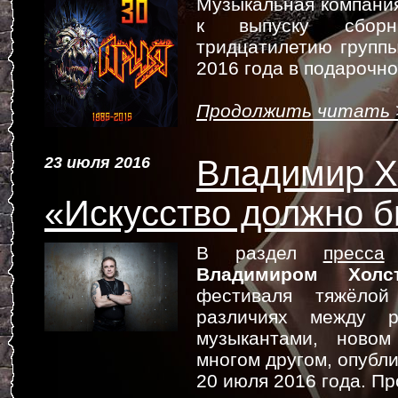
Музыкальная компан
к выпуску сбо
тридцатилетию группы
2016 года в подарочн
Продолжить читать 
23 июля 2016
Владимир Х
«Искусство должно 
В раздел
пресса
д
Владимиром Холс
фестиваля тяжёл
различиях между р
музыкантами, ново
многом другом, опубл
20 июля 2016 года. П