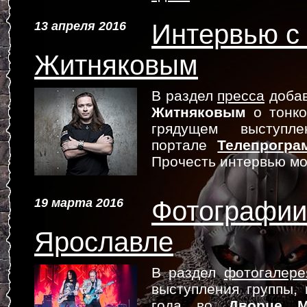
13 апреля 2016
Интервью с
Житняковым
В раздел
пресса
добав
Житняковым
о тонко
грядущем выступле
портале
Телепрогра
Прочесть интервью м
19 марта 2016
Фотографии 
Ярославле
В раздел
фотогалере
выступления группы,
года во
Дворце М