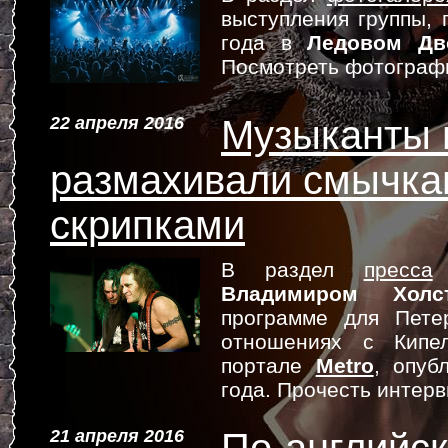
выступления группы,
года в
Ледовом Дв
Посмотреть фотограф
22 апреля 2016
Музыканты 
размахивали смычка
скрипками
В раздел
пресса
д
Владимиром Холс
программе для Пете
отношениях с Кипел
портале
Metro
, опуб
года. Прочесть интер
21 апреля 2016