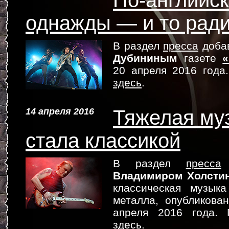
По-английс
однажды — и то ради
В раздел
пресса
доба
Дубининым
газете
«
20 апреля 2016 года
здесь
.
14 апреля 2016
Тяжелая му
стала классикой
В раздел
пресса
д
Владимиром Холсти
классическая музык
металла, опубликов
апреля 2016 года. 
здесь
.