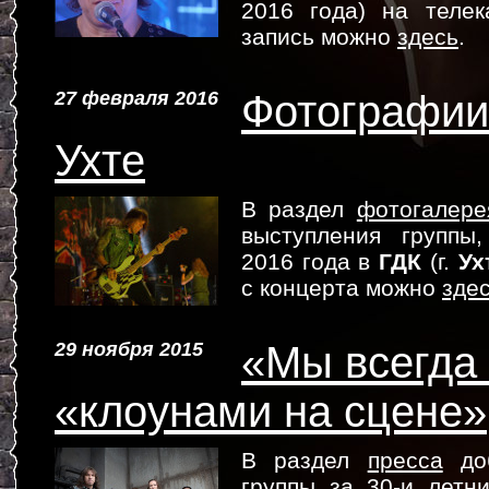
2016 года) на теле
запись можно
здесь
.
27 февраля 2016
Фотографии 
Ухте
В раздел
фотогалере
выступления группы
2016 года в
ГДК
(г.
Ух
с концерта можно
зде
29 ноября 2015
«Мы всегда
«клоунами на сцене»
В раздел
пресса
доб
группы за 30-и летн