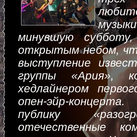
любите
музык
минувшую субботу,
открытым небом, ч
выступление извест
группы «Ария», к
хедлайнером перво
опен-эйр-концерт
публику «разог
отечественные ко