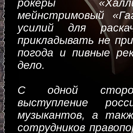
рокеры «Хал
мейнстримовый «Га
усилий для раска
прикладывать не пр
погода и пивные ре
дело.
С одной сторо
выступление росс
музыкантов, а так
сотрудников правопо