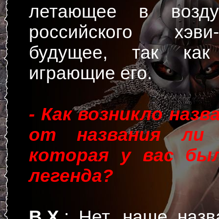
летающее в возду
российского хэви
будущее, так как
играющие его.
- Как возникло назв
от названия ли 
которая у вас был
легенда?
В.Х.
: Нет, наше назв