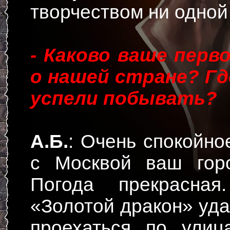
творчеством ни одно
- Каково ваше перв
о нашей стране? Гд
успели побывать?
А.Б.
: Очень спокойно
с Москвой ваш горо
Погода прекрасная
«Золотой дракон» уда
проехаться по улиц