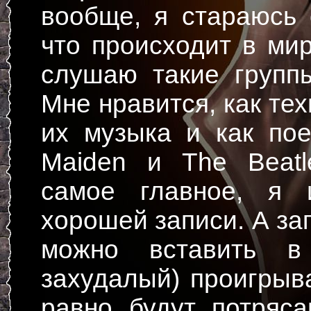
вообще, я стараюсь 
что происходит в мир
слушаю такие группы,
Мне нравится, как те
их музыка и как поет
Maiden и The Beatl
самое главное, я 
хорошей записи. А за
можно вставить в
захудалый) проигрыва
равно будут потряс