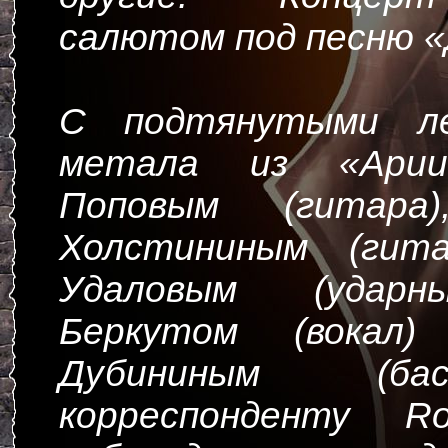
салютом под песню «
С подтянутыми ле
метала из «Ари
Поповым (гитара)
Холстининым (гита
Удаловым (ударн
Беркутом (вокал
Дубининым (ба
корреспонденту Ro