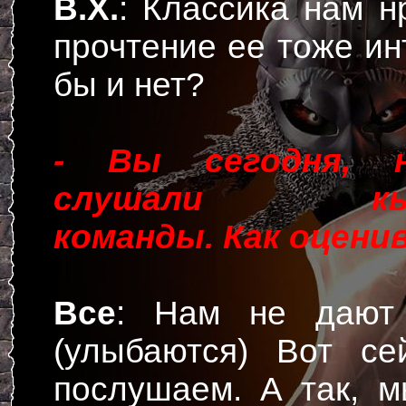
В.Х.
: Классика нам н
прочтение ее тоже ин
бы и нет?
- Вы сегодня, н
слушали кырг
команды. Как оцени
Все
: Нам не дают 
(улыбаются) Вот с
послушаем. А так, 