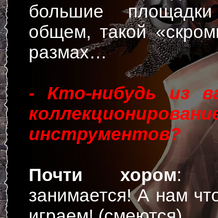
большие площадки
общем, такой «скро
размах…
- Кто-нибудь из в
коллекционировани
инструментов?
Почти хором
: 
занимается! А нам что
играем! (смеются)