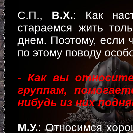
С.П.,
В.Х.
: Как нас
стараемся жить тол
днем. Поэтому, если ч
по этому поводу особо
- Как вы относит
группам, помогает
нибудь из них подн
М.У.
: Относимся хоро