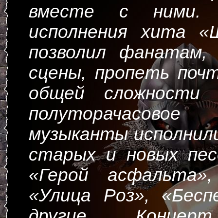
вместе с ними.
исполнения хита «
позволил фанатам,
сцены, пропеть поч
общей сложности 
полуторачасовое
музыканты исполнили
старых и новых пес
«Герой асфальта»,
«Улица Роз», «Бесп
другие. Концер