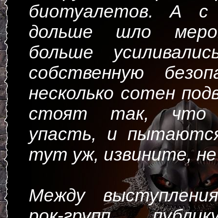
биотуалетов. А с
дольше шло меро
больше усиливалис
собственную безоп
несколько сотен по
стоят так, что 
упасть, и пытаютс
тут уж, извините, не 
Между выступления
рок-групп публик