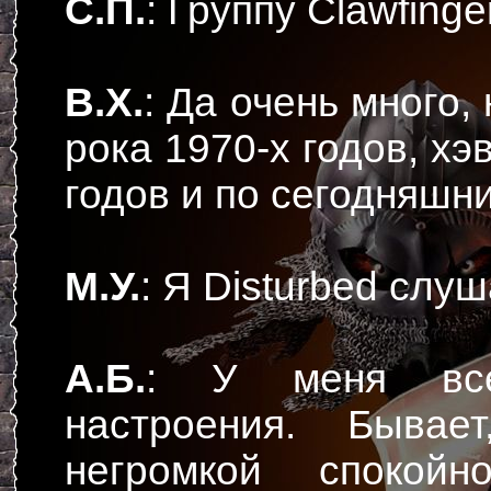
С.П.
: Группу Clawfinger
В.Х.
: Да очень много,
рока 1970-х годов, хэ
годов и по сегодняшни
М.У.
: Я Disturbed слу
А.Б.
: У меня все
настроения. Бывае
негромкой спокой