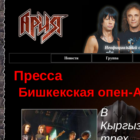
Неофициальный с
Новости
Группа
Пресса
Бишкекская опен-
В 
Кыргы
тре