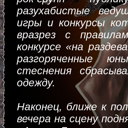
разухабистые веду
игры и конкурсы ко
вразрез с правила
конкурсе «на раздева
разгоряченные юн
стеснения сбрасыв
одежду.
Наконец, ближе к по
вечера на сцену подн