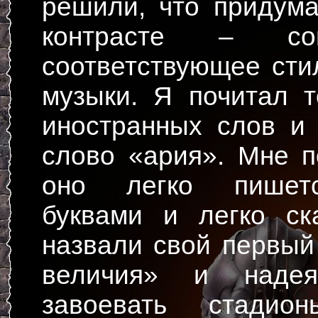
решили, что придум
контрасте – со
соответствующее ст
музыки. Я почитал 
иностранных слов и
слово «ария». Мне п
оно легко пишетс
буквами и легко ск
назвали свой первы
величия» и надеял
завоевать стадио