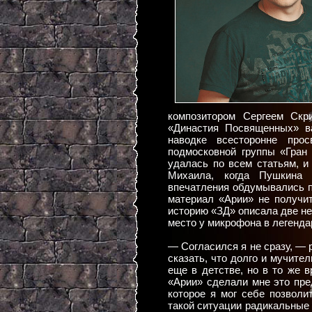
композитором Сергеем Скр
«Династия Посвященных» в
наводке всесторонне прос
подмосковной группы «Гран
удалась по всем статьям, 
Михаила, когда Пушкина 
впечатления обдумывались по
материал «Арии» не получи
историю «ЗД» описала две не
место у микрофона в легенда
— Согласился я не сразу, —
сказать, что долго и мучите
еще в детстве, но в то же в
«Арии» сделали мне это пр
которое я мог себе позволи
такой ситуации радикальные 