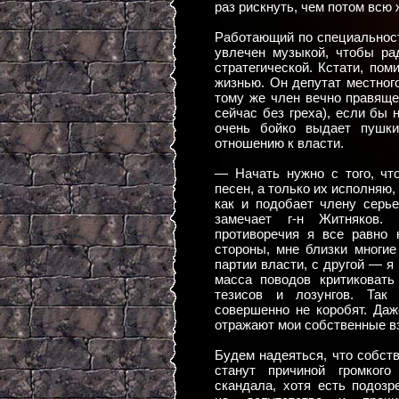
раз рискнуть, чем потом всю 
Работающий по специальност
увлечен музыкой, чтобы ра
стратегической. Кстати, по
жизнью. Он депутат местног
тому же член вечно правяще
сейчас без греха), если бы 
очень бойко выдает пушки
отношению к власти.
— Начать нужно с того, чт
песен, а только их исполняю
как и подобает члену серье
замечает г-н Житняков.
противоречия я все равно 
стороны, мне близки многие
партии власти, с другой — я
масса поводов критиковать
тезисов и лозунгов. Так
совершенно не коробят. Даж
отражают мои собственные в
Будем надеяться, что собст
станут причиной громкого 
скандала, хотя есть подозр