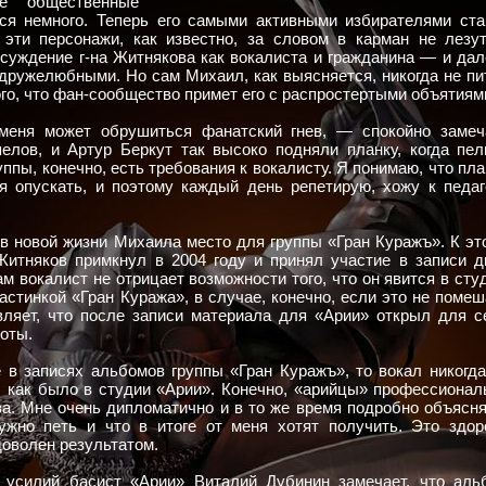
е общественные
тся немного. Теперь его самыми активными избирателями ста
 эти персонажи, как известно, за словом в карман не лезут
суждение г-на Житнякова как вокалиста и гражданина — и дал
 дружелюбными. Но сам Михаил, как выясняется, никогда не пи
го, что фан-сообщество примет его с распростертыми объятиям
меня может обрушиться фанатский гнев, — спокойно замеч
елов, и Артур Беркут так высоко подняли планку, когда пел
уппы, конечно, есть требования к вокалисту. Я понимаю, что пл
я опускать, и поэтому каждый день репетирую, хожу к педаго
 в новой жизни Михаила место для группы «Гран Куражъ». К эт
Житняков примкнул в 2004 году и принял участие в записи д
ам вокалист не отрицает возможности того, что он явится в сту
астинкой «Гран Куража», в случае, конечно, если это не помеш
вляет, что после записи материала для «Арии» открыл для с
оты.
 в записях альбомов группы «Гран Куражъ», то вокал никогда
, как было в студии «Арии». Конечно, «арийцы» профессионал
. Мне очень дипломатично и в то же время подробно объясня
нужно петь и что в итоге от меня хотят получить. Это здор
доволен результатом.
 усилий басист «Арии» Виталий Дубинин замечает, что аль