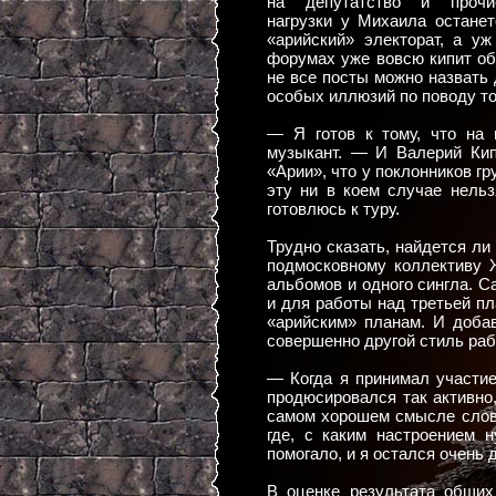
на депутатство и прочи
нагрузки у Михаила остане
«арийский» электорат, а уж
форумах уже вовсю кипит об
не все посты можно назвать
особых иллюзий по поводу то
— Я готов к тому, что на 
музыкант. — И Валерий Кип
«Арии», что у поклонников гр
эту ни в коем случае нельз
готовлюсь к туру.
Трудно сказать, найдется ли
подмосковному коллективу 
альбомов и одного сингла. С
и для работы над третьей пл
«арийским» планам. И доба
совершенно другой стиль раб
— Когда я принимал участие
продюсировался так активно
самом хорошем смысле слова
где, с каким настроением 
помогало, и я остался очень 
В оценке результата общих