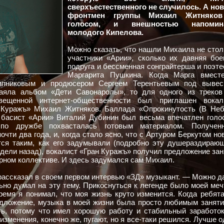
сверхъестественного не случилось. А но
фронтмен группы Михаил Житняко
голосом, и внешностью напомин
молодого Кипелова.
Можно сказать, что нашли Михаила не стол
участники «Арии», сколько их давняя бое
подруга и бессменная сонграйтерша и поэте
Маргарита Пушкина. Когда Марга вмест
ипниковым и продюсером Сергеем Терентьевым под вывес
аяла альбом «Дети Савонаролы», то для одного из треков
вещенной интернет-общественности был приглашен вокал
 Куражъ» Михаил Житняков. Баллада «Опрокинутость (В Неб
и басист «Арии» Виталий Дубинин был весьма впечатлен голо
по дружбе похвасталась готовым материалом. Получен
чти два года, и, когда стало ясно, что с Артуром Беркутом но
тся таким, как его задумывали (подробно эту душераздираю
дели назад), вокалист «Гран Куражъ» получил предложение зан
рном коллективе. И здесь задумался сам Михаил.
 рассказал в своем первом интервью «ЗД» музыкант. — Можно д
льно думал на эту тему. Прикоснуться к легенде было моей меч
ремя я понимал, что моя жизнь круто изменится. Когда ребята
едложение, музыка в моей жизни была просто любимым заняти
ть, потому что имел хорошую работу и стабильный заработок
изменения, конечно же, пугают, но я все-таки решился. Лучше о