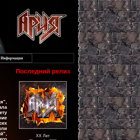
Информация
Последний релиз
я”,
ала
ету
ние
сех
ыли
й”,
XX Лет
го