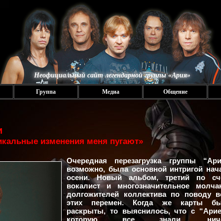
Неофициальный сайт легендарной группы «Ария»
Группа
Медиа
Общение
и
икальные изменения меня пугают»
Очередная перезагрузка группы “Ари
возможно, была основной интригой нач
осени. Новый альбом, третий по сч
вокалист и многозначительное молча
долгожителей коллектива по поводу в
этих перемен. Когда же карты б
раскрыты, то выяснилось, что с “Арие
которую все знали, ниче