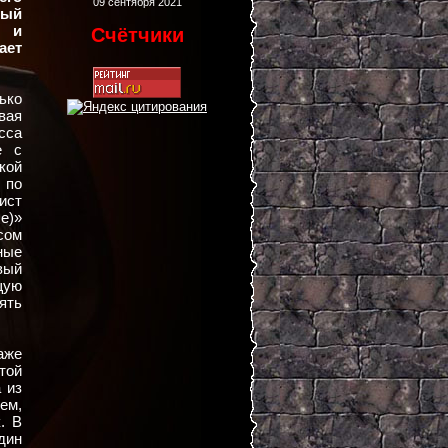
09 сентября 2021
вый
в и
Счётчики
ает
ько
вая
сса
е с
кой
 по
ист
е)»
сом
ные
вый
щую
ять
аже
той
 из
ем,
. В
дин