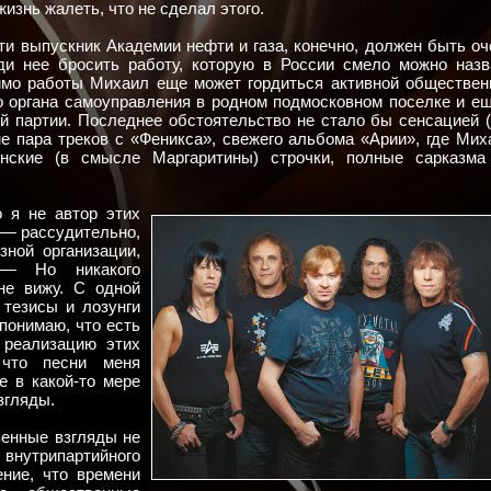
жизнь жалеть, что не сделал этого.
и выпускник Академии нефти и газа, конечно, должен быть оч
ди нее бросить работу, которую в России смело можно назв
мимо работы Михаил еще может гордиться активной обществен
о органа самоуправления в родном подмосковном поселке и ещ
й партии. Последнее обстоятельство не стало бы сенсацией (
не пара треков с «Феникса», свежего альбома «Арии», где Мих
нские (в смысле Маргаритины) строчки, полные сарказма
о я не автор этих
, — рассудительно,
зной организации,
 — Но никакого
не вижу. С одной
 тезисы и лозунги
 понимаю, что есть
 реализацию этих
 что песни меня
е в какой-то мере
згляды.
венные взгляды не
внутрипартийного
ение, что времени