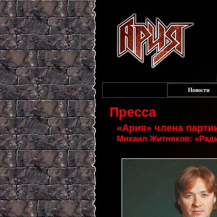
Новости
Пресса
«Ария» члена парти
Михаил Житняков: «Рад