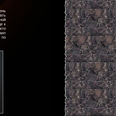
ень
ать
ной
е к
кто
аил
 по