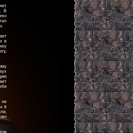
нет
. В
еко
тал
и.
ает
и в
анку
гу,
ому
вух
дию
ает
ебя
 не
ы в
ли,
ово
бом