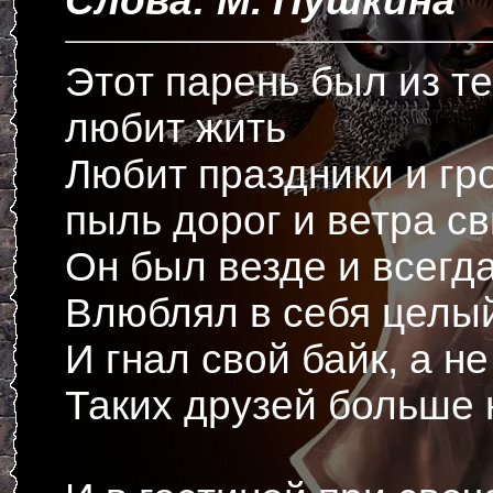
Слова: М. Пушкина
Этот парень был из те
любит жить
Любит праздники и гр
пыль дорог и ветра св
Он был везде и всегд
Влюблял в себя целый
И гнал свой байк, а н
Таких друзей больше 