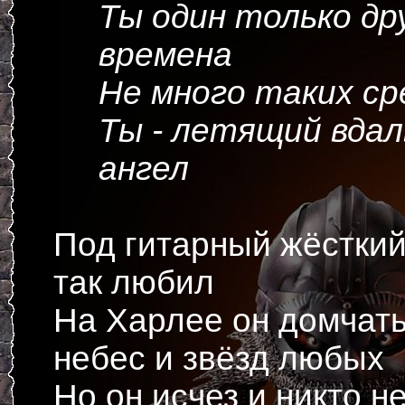
Ты один только дру
времена
Не много таких ср
Ты - летящий вдал
ангел
Под гитарный жёсткий
так любил
На Харлее он домчать
небес и звёзд любых
Но он исчез и никто н