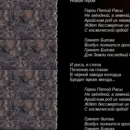
Новые герои
Герои Пятой Расы
Не звёздной, а земной
Арийским род их назва
Ждёт бессмертие их 
С космической ордой!
Грянет Битва
Воздух полнится гроз
Грянет Битва
Для Земли последний 
И роса, и слеза
Пеленою на глазах
В чёрной заводи колодца
Бродит яркая звезда...
Герои Пятой Расы
Не звёздной, а земной
Арийским род их назва
Ждёт бессмертие их 
С космической ордой!
Грянет битва
Воздух полнится гроз
Грянет Битва