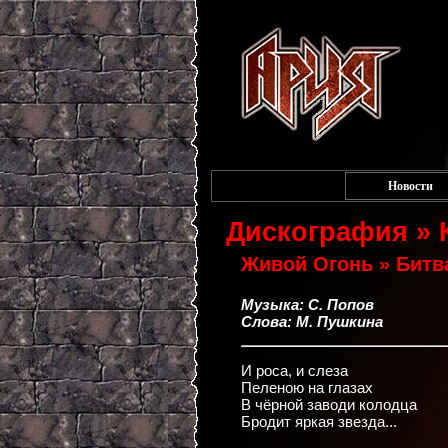
Новости
Дискография »
Живой Огонь » Битв
Музыка: С. Попов
Слова: М. Пушкина
И роса, и слеза
Пеленою на глазах
В чёрной заводи колодца
Бродит яркая звезда...