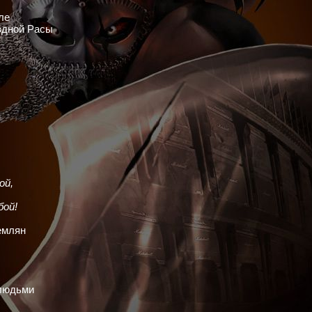
ле
здной Расы
ой,
бой!
емлян
 людьми