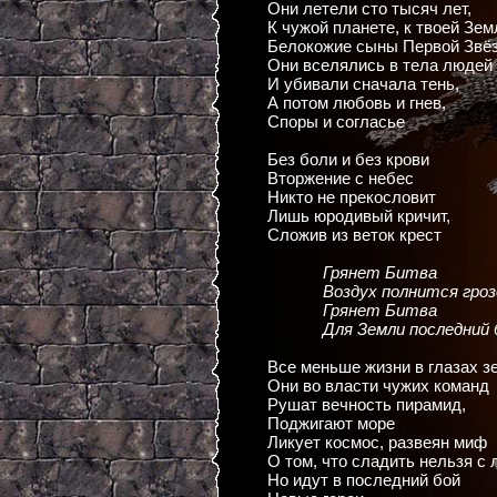
Они летели сто тысяч лет,
К чужой планете, к твоей Зем
Белокожие сыны Первой Звё
Они вселялись в тела людей
И убивали сначала тень,
А потом любовь и гнев,
Споры и согласье
Без боли и без крови
Вторжение с небес
Никто не прекословит
Лишь юродивый кричит,
Сложив из веток крест
Грянет Битва
Воздух полнится гроз
Грянет Битва
Для Земли последний 
Все меньше жизни в глазах з
Они во власти чужих команд
Рушат вечность пирамид,
Поджигают море
Ликует космос, развеян миф
О том, что сладить нельзя с
Но идут в последний бой