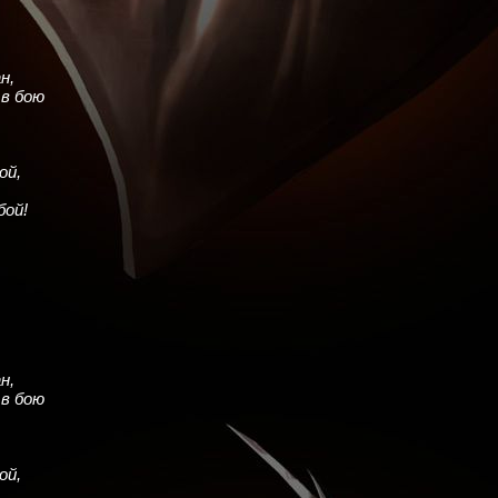
,
н,
в бою
ой,
бой!
,
н,
в бою
ой,