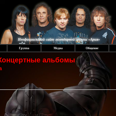
Неофициальный сайт легендарной группы «Ария»
Группа
Медиа
Общение
 Концертные альбомы
а