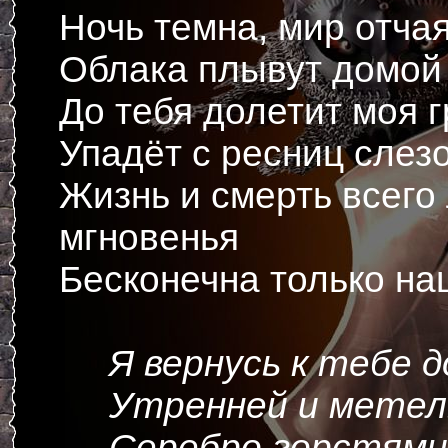
Ночь темна, мир отча
Облака плывут домой
До тебя долетит моя г
Упадёт с ресниц слез
Жизнь и смерть всего
мгновенья
Бесконечна только наш
Я вернусь к тебе 
Утренней и метел
Серебро горстями