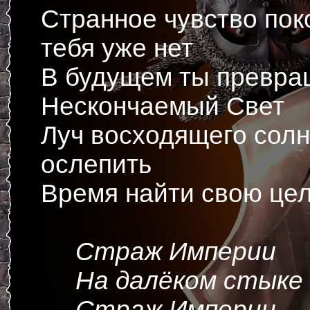
Странное чувство пок
тебя уже нет
В будущем ты превра
Нескончаемый Свет
Луч восходящего солн
ослепить
Время найти свою цель
Страж Империи
На далёком стыке 
Страж Империи