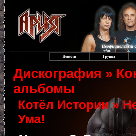
Неофициальный с
Новости
Группа
Дискография » К
альбомы
Котёл Истории » Н
Ума!