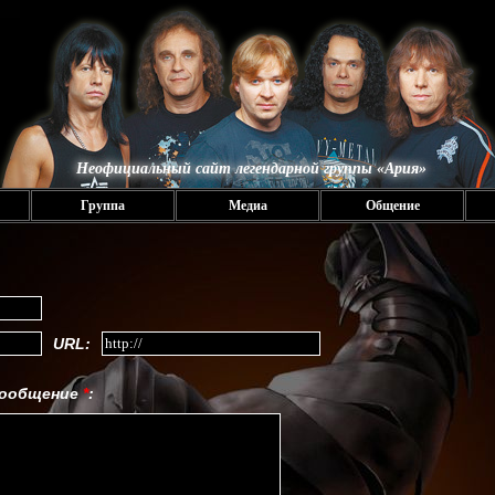
Неофициальный сайт легендарной группы «Ария»
Группа
Медиа
Общение
URL:
ообщение
*
: