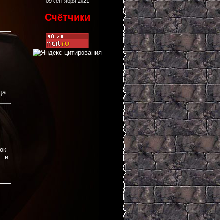
09 сентября 2021
Счётчики
да.
ок-
и и