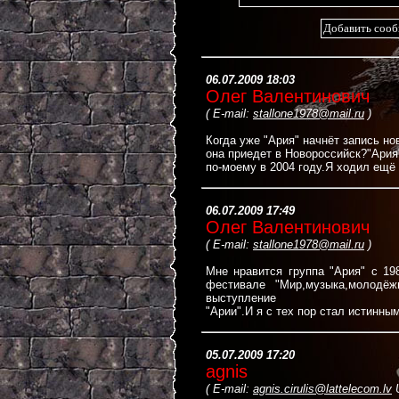
06.07.2009 18:03
Олег Валентинович
(
E-mail:
stallone1978@mail.ru
)
Когда уже "Ария" начнёт запись но
она приедет в Новороссийск?"Ария
по-моему в 2004 году.Я ходил ещё 
06.07.2009 17:49
Олег Валентинович
(
E-mail:
stallone1978@mail.ru
)
Мне нравится группа "Ария" с 19
фестивале "Мир,музыка,молодё
выступление
"Арии".И я с тех пор стал истинны
05.07.2009 17:20
agnis
(
E-mail:
agnis.cirulis@lattelecom.lv