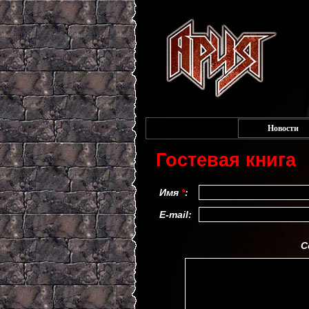
Новости
Гостевая книга
Имя
*
:
E-mail:
С