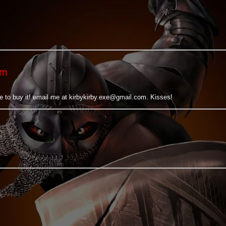
om
 to buy it! email me at kirbykirby.exe@gmail.com. Kisses!