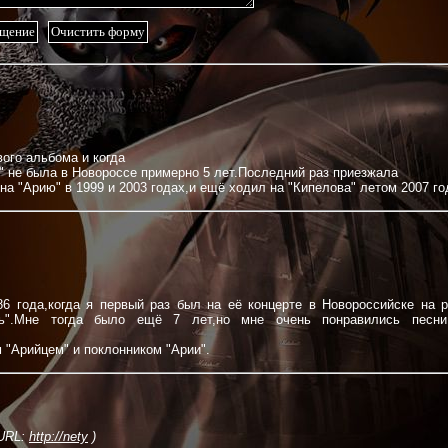
вого альбома и когда
" не была в Новороссе примерно 5 лет.Последний раз приезжала
на "Арию" в 1999 и 2003 годах,и ещё ходил на "Кипелова" летом 2007 го
86 года,когда я первый раз был на её концерте в Новороссийске на р
жь".Мне тогда было ещё 7 лет,но мне очень понравились песн
м "Арийцем" и поклонником "Арии".
URL:
http://nety
)