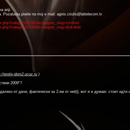
 ariji.
Pozalusta piwite na moj e mail: agnis.cirulis@lattelecom.lv
ex.php?categoryID=561&category_slug=cd-diski
ex.php?categoryID=560&category_slug=dvd-diski
p://protiv-dom2.ucoz.ru
)
ствии 2009"?
алеко от дачи, фактически за 2.км от неё)), вот я и думаю: стоит идти 