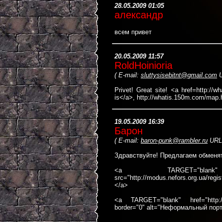
28.05.2009 01:05
александр
всем привет
20.05.2009 11:57
RoldHoinioria
(
E-mail:
sluttysisebitnt@gmail.com
U
Privet! Great site! <a href=http://
is</a>, http://whatis.150m.com/map.
19.05.2009 16:39
Барон
(
E-mail:
baron-punk@rambler.ru
URL
Здравствуйте! Предлагаем обменят
<a TARGET="blank" hre
src="http://modus.nefors.org.ua/reg
</a>
<a TARGET="blank" href="http://w
border="0" alt="Неформальный порт