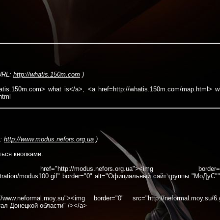
RL:
http://whatis.150m.com
)
whatis.150m.com> what is</a>, <a href=http://whatis.150m.com/map.html> w
html
:
http://www.modus.nefors.org.ua
)
ься кнопками.
f="http://modus.nefors.org.ua"><img border="
istration/modus100.gif" border="0" alt="Официальный сайт группы "МоДуС""
ww.neformal.moy.su"><img border="0" src="http://neformal.moy.su/6.g
ал Донецкой области" /></a>