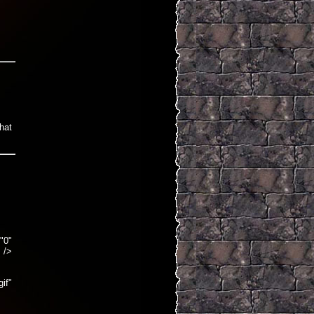
hat
0"
 />
if"