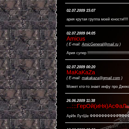
02.07.2009 15:07
ария крутая группа моей юности!!!
02.07.2009 04:05
Amicus
(
E-mail:
AmicGeneral@mail.ru
)
Ария супер !!!!!!!!!!!!!!!!!!!!!!!!!!!!!!!!!!!!!!!!
02.07.2009 00:20
MaKaKaZa
(
E-mail:
makakaza@gmail.com
)
Может кто-то знает инфу про Джекс
26.06.2009 11:38
...:::ГерОй(иНя)АсФаЛь
АрИя ЛутШе ФФФФФФФФФФФФФФФФФФФФФФФ