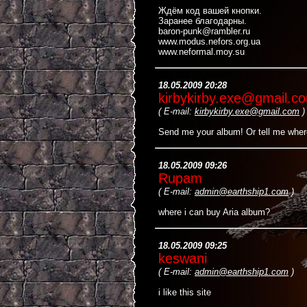
Ждём код вашей кнопки.
Заранее благодарны.
baron-punk@rambler.ru
www.modus.nefors.org.ua
www.neformal.moy.su
18.05.2009 20:28
kirbykirby.exe@gmail.c
(
E-mail:
kirbykirby.exe@gmail.com
)
Send me your album! Or tell me where
18.05.2009 09:26
Rupam
(
E-mail:
admin@earthship1.com
)
where i can buy Aria album?
18.05.2009 09:25
keswani
(
E-mail:
admin@earthship1.com
)
i like this site