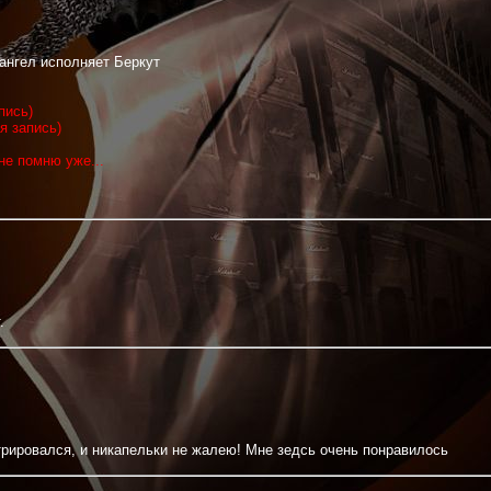
ангел исполняет Беркут
пись)
я запись)
не помню уже...
.
рировался, и никапельки не жалею! Мне зедсь очень понравилось