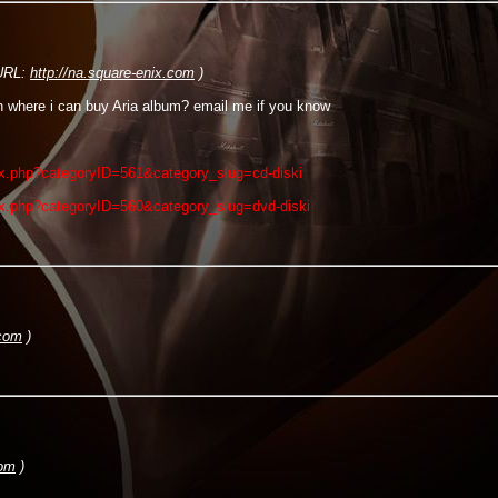
RL:
http://na.square-enix.com
)
h where i can buy Aria album? email me if you know
ex.php?categoryID=561&category_slug=cd-diski
ex.php?categoryID=560&category_slug=dvd-diski
.com
)
com
)