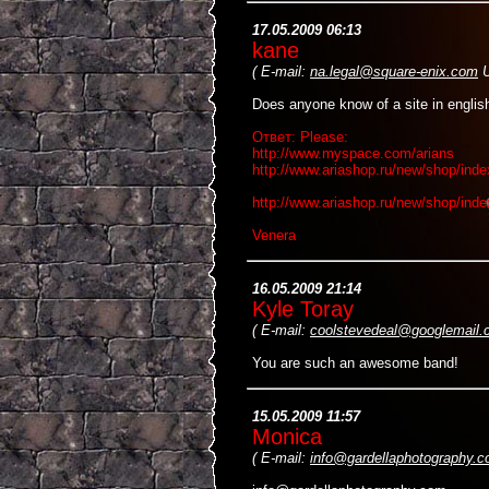
17.05.2009 06:13
kane
(
E-mail:
na.legal@square-enix.com
U
Does anyone know of a site in englis
Ответ: Please:
http://www.myspace.com/arians
http://www.ariashop.ru/new/shop/ind
http://www.ariashop.ru/new/shop/ind
Venera
16.05.2009 21:14
Kyle Toray
(
E-mail:
coolstevedeal@googlemail
You are such an awesome band!
15.05.2009 11:57
Monica
(
E-mail:
info@gardellaphotography.