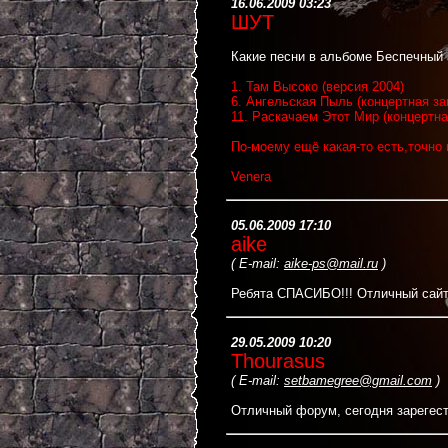
16.06.2009 03:23
ШУТ
Какие песни в альбоме Беспечный 
1. Там Высоко (версия 2004)
6. Ангельская Пыль (концертная за
11. Раскачаем Этот Мир (концертна
По-моему ещё какая-то есть,точно 
Venera
05.06.2009 17:10
aike
(
E-mail:
aike-ps@mail.ru
)
Ребята СПАСИБО!!! Отличный сайт
29.05.2009 10:20
Thourasus
(
E-mail:
setbamegree@gmail.com
)
Отличный форум, сегодня зарегест