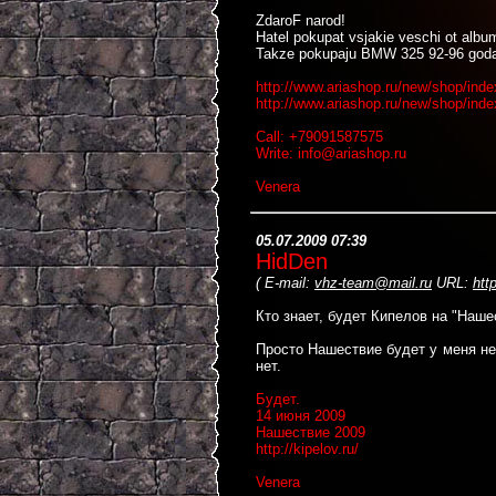
ZdaroF narod!
Hatel pokupat vsjakie veschi ot albuma
Takze pokupaju BMW 325 92-96 goda. 
http://www.ariashop.ru/new/shop/ind
http://www.ariashop.ru/new/shop/ind
Call: +79091587575
Write: info@ariashop.ru
Venera
05.07.2009 07:39
HidDen
(
E-mail:
vhz-team@mail.ru
URL:
htt
Кто знает, будет Кипелов на "Наше
Просто Нашествие будет у меня нед
нет.
Будет.
14 июня 2009
Нашествие 2009
http://kipelov.ru/
Venera