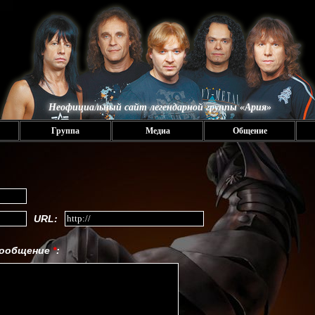
Неофициальный сайт легендарной группы «Ария»
Группа
Медиа
Общение
URL:
ообщение
*
: