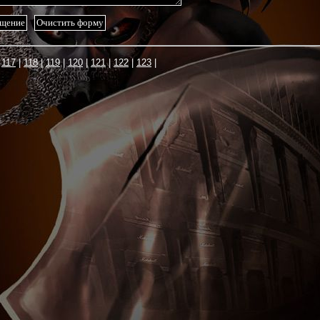
117
118
119
120
121
122
123