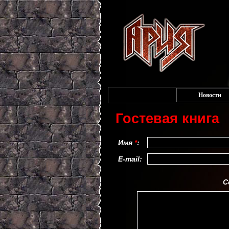
Новости
Гостевая книга
Имя
*
:
E-mail:
С