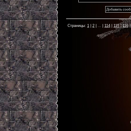
1
2
...
114
115
116