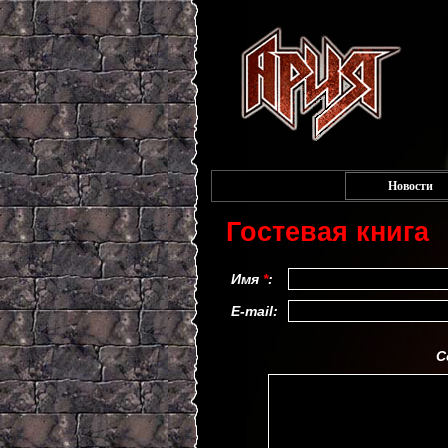
Новости
Гостевая книга
Имя
*
:
E-mail:
С