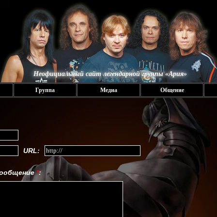
Неофициальный сайт легендарной группы «Ария»
Группа
Медиа
Общение
URL:
ообщение
*
: