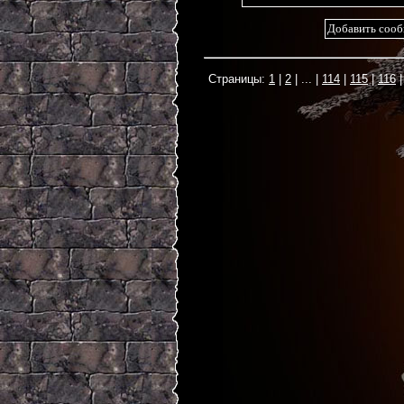
1
2
...
114
115
116