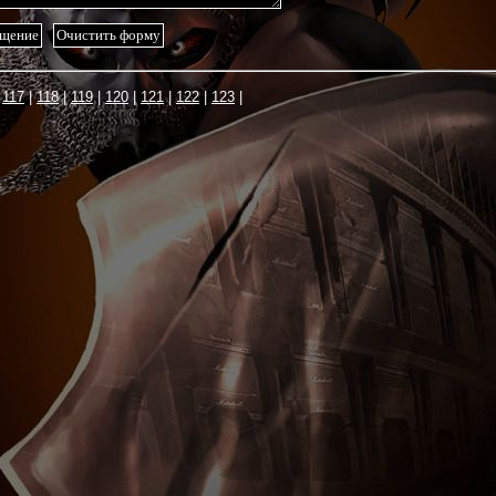
117
118
119
120
121
122
123