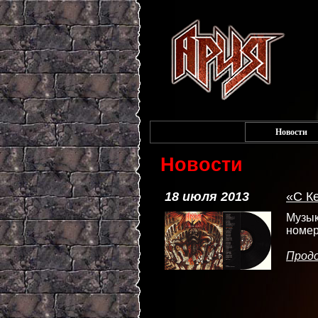
Новости
Новости
18 июля 2013
«С К
Музы
номе
Прод