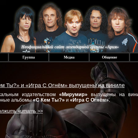
Неофициальный сайт легендарной группы «Ария»
Группа
Медиа
Общение
ем Ты?» и «Игра С Огнём» выпущены на виниле
кальным издательством
«Мирумир»
выпущены на вин
рные альбомы
«С Кем Ты?»
и
«Игра С Огнём»
.
олжить читать >>