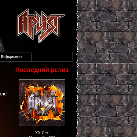
Информация
Последний релиз
иле
XX Лет