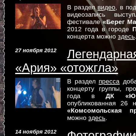
В раздел
видео
, в по
видеозапись высту
фестивале
«Берег Ма
2012 года в городе
концерта можно
здесь
27 ноября 2012
Легендарная
«Ария» «отожгла»
В раздел
пресса
доба
концерту группы, п
года в
ДК «Юб
опубликованная 26 
«Комсомольская пр
можно
здесь
.
14 ноября 2012
Фотографии 