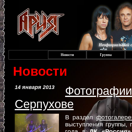
Неофициальный с
Новости
Группа
Новости
14 января 2013
Фотографии 
Серпухове
В раздел
фотогалере
выступления группы,
года в
ДК «Россия»