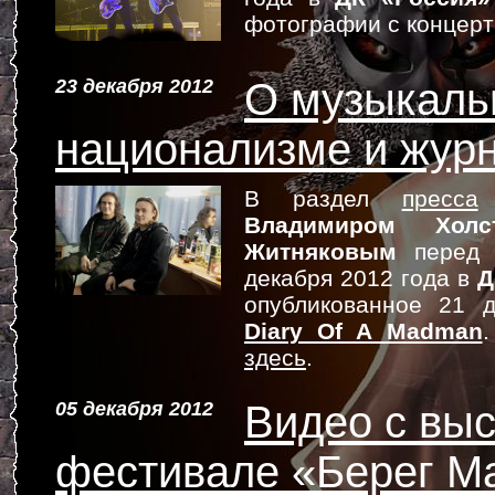
фотографии с концер
23 декабря 2012
О музыкаль
национализме и жур
В раздел
пресса
д
Владимиром Холс
Житняковым
перед 
декабря 2012 года в
Д
опубликованное 21 
Diary Of A Madman
здесь
.
05 декабря 2012
Видео с выс
фестивале «Берег М