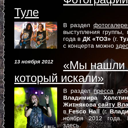
Туле
В раздел
фотогалере
выступления группы,
года в
ДК «ТОЗ»
(г.
Ту
с концерта можно
зде
13 ноября 2012
«Мы нашли т
который искали»
В раздел
пресса
доба
Владимира Холстин
Житнякова
сайту Вл
в
Fesco Hall
(г.
Влади
ноября 2012 года. 
здесь
.