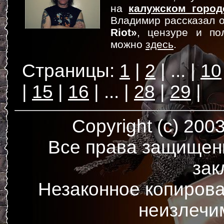
на
калужском город
Владимир рассказал 
Riot»
, цензуре и по
можно
здесь
.
1
2
...
10
15
16
...
28
29
Copyright (c) 200
Все права защищен
зак
Незаконное копирова
неизлечи