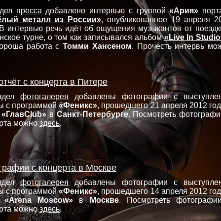
здел
пресса
добавлено интервью с группой
«Ария»
порт
ёлый металл из России»
, опубликованное 19 апреля 2
 В интервью речь идёт об ощущения музыкантов от поездк
нское турне, о том как записывался альбом
«Live In Studi
хороша работа с
Томми Хансеном
. Прочесть интервь мо
отчёт с концерта в Питере
здел
фотогалерея
добавлены фотографии с выступле
ы с программой
«Феникс»
, прошедшего 21 апреля 2012 год
е
«ГлавClub»
в
Санкт-Петербурге
. Посмотреть фотографи
рта можно
здесь
.
графии с концерта в Москве
здел
фотогалерея
добавлены фотографии с выступле
ы с программой
«Феникс»
, прошедшего 14 апреля 2012 год
е
«Arena Moscow»
в
Москве
. Посмотреть фотографи
рта можно
здесь
.