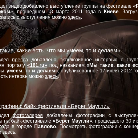
дел
видео
добавлено выступление группы на фестивале
«
оком»
, прошедшем 18 марта 2011 года в
Киеве
. Загруз
запись с выступления можно
здесь
.
акие, какие есть. Что мы умеем, то и делаем»
здел
пресса
добавлено эксклюзивное интервью с груп
я»
порталу
«161.ru»
под названием
«Мы такие, какие ес
ы умеем, то и делаем»
, опубликованное 17 июля 2012 го
сть интервь можно
здесь
.
графии с байк-фестиваля «Берег Маугли»
здел
фотогалерея
добавлены фотографии с выступле
ы на байк-фествивале
«Берег Маугли»
, прошедшего 30 и
года в городе
Павлово
. Посмотреть фотографии с конце
о
здесь
.