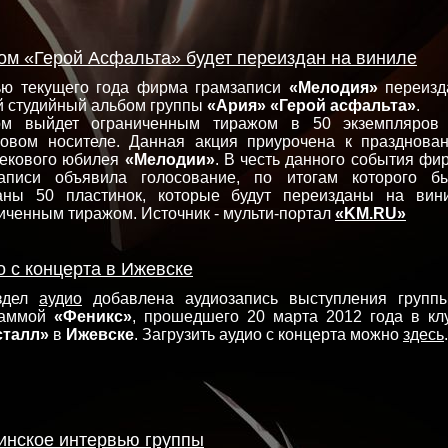
ом «Герой Асфальта» будет переиздан на виниле
ью текущего года фирма грамзаписи
«Мелодия»
переизд
й студийный альбом группы
«Ария»
«Герой асфальта»
.
ом выйдет ограниченным тиражом в 50 экземпляров
овом носителе. Данная акция приурочена к празднова
екового юбилея
«Мелодии»
. В честь данного события фи
записи объявила голосование, по итогам которого б
аны 50 пластинок, которые будут переизданы на вин
иченным тиражом. Источник - мульти-портал
«KM.RU»
о с концерта в Ижевске
здел
аудио
добавлена аудиозапись выступления групп
раммой
«Феникс»
, прошедшего 20 марта 2012 года в кл
сталл»
в
Ижевске
. Загрузить аудио с концерта можно
здесь
.
инское интервью группы