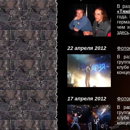
В ра
«Тяж
года.
герма
чем 
здесь
.
22 апреля 2012
Фото
В ра
групп
клуб
конце
17 апреля 2012
Фото
В ра
групп
клуб
конце