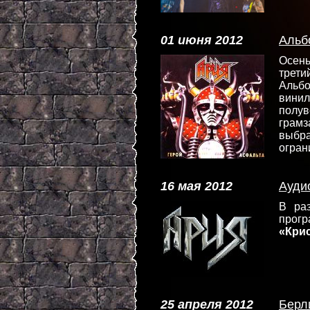
01 июня 2012
Альб
Осен
трети
Альб
винил
полув
грам
выбр
огран
16 мая 2012
Ауди
В ра
прог
«Кри
25 апреля 2012
Берл