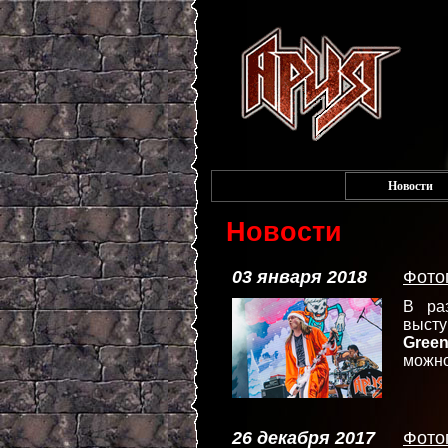
Новости
Новости
03 января 2018
Фото
В ра
высту
Green
можн
26 декабря 2017
Фото