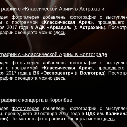
графии с «Классической Арии» в Астрахани
здел
фотогалерея
добавлены фотографии с выступле
пы с программой
«Классическая Ария»
, прошедшего
ря 2017 года в
АДК «Аркадия»
(г.
Астрахань
). Посмотр
рафии с концерта можно
здесь
.
графии с «Классической Арии» в Волгограде
здел
фотогалерея
добавлены фотографии с выступле
пы с программой
«Классическая Ария»
, прошедшего
ря 2017 года в
ВК «Экспоцентр»
(г.
Волгоград
). Посмотр
рафии с концерта можно
здесь
.
графии с концерта в Королёве
здел
фотогалерея
добавлены фотографии с выступле
ы, прошедшего 30 октября 2017 года в
ЦДК им. Калинин
лёв
). Посмотреть фотографии с концерта можно
здесь
.