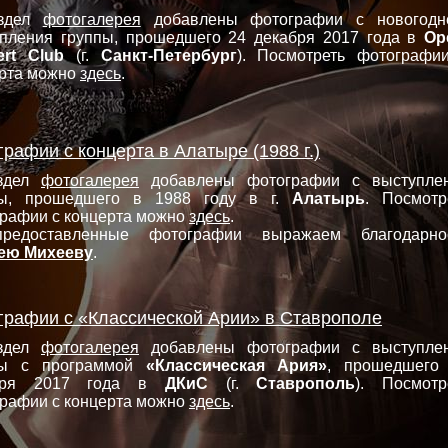
здел
фотогалерея
добавлены фотографии с новогодн
пления группы, прошедшего 24 декабря 2017 года в
Op
ert Club
(г.
Санкт-Петербург
). Посмотреть фотографи
рта можно
здесь
.
рафии с концерта в Алатыре (1988 г.)
здел
фотогалерея
добавлены фотографии с выступле
пы, прошедшего в 1988 году в г.
Алатырь
. Посмотр
рафии с концерта можно
здесь
.
редоставленные фотографии выражаем благодарно
ею Михееву
.
графии с «Классической Арии» в Ставрополе
здел
фотогалерея
добавлены фотографии с выступле
пы с программой
«Классическая Ария»
, прошедшего
бря 2017 года в
ДКиС
(г.
Ставрополь
). Посмотр
рафии с концерта можно
здесь
.