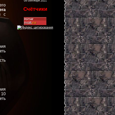
09 сентября 2021
его
Счётчики
era
и с
ния
еть
сть
ния
 10
еть