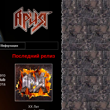
Информация
Последний релиз
его
lub
рта
XX Лет