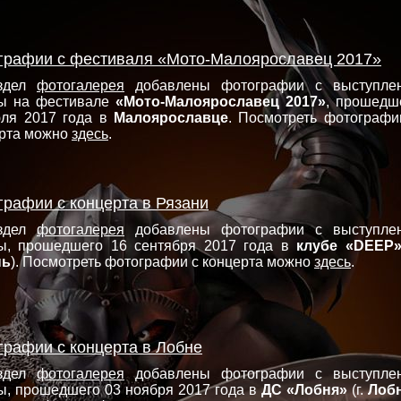
графии с фестиваля «Мото-Малоярославец 2017»
здел
фотогалерея
добавлены фотографии с выступле
пы на фестивале
«Мото-Малоярославец 2017»
, прошедш
юля 2017 года в
Малоярославце
. Посмотреть фотографи
рта можно
здесь
.
графии с концерта в Рязани
здел
фотогалерея
добавлены фотографии с выступле
ы, прошедшего 16 сентября 2017 года в
клубе «DEEP
нь
). Посмотреть фотографии с концерта можно
здесь
.
графии с концерта в Лобне
здел
фотогалерея
добавлены фотографии с выступле
ы, прошедшего 03 ноября 2017 года в
ДС «Лобня»
(г.
Лоб