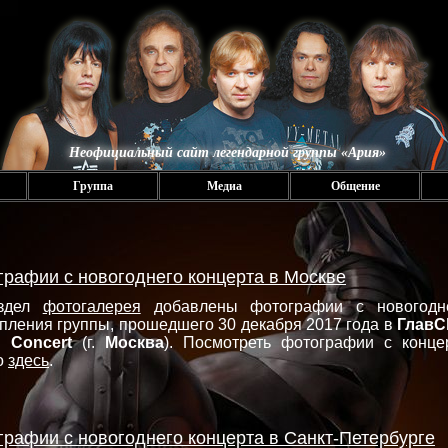
Неофициальный сайт легендарной группы «Ария»
Группа
Медиа
Общение
графии с новогоднего концерта в Москве
здел
фотогалерея
добавлены фотографии с новогодн
пления группы, прошедшего 30 декабря 2017 года в
ГлавC
 Concert
(г.
Москва
). Посмотреть фотографии с конце
о
здесь
.
графии с новогоднего концерта в Санкт-Петербурге