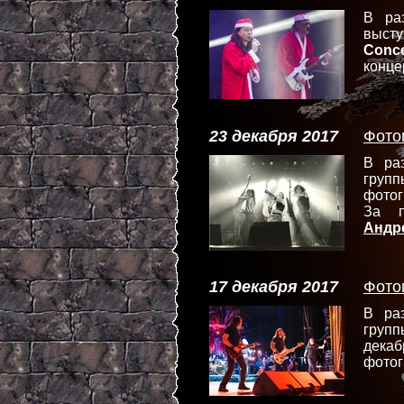
В ра
высту
Conc
конце
23 декабря 2017
Фотог
В ра
груп
фотог
За п
Андр
17 декабря 2017
Фото
В ра
груп
дека
фотог