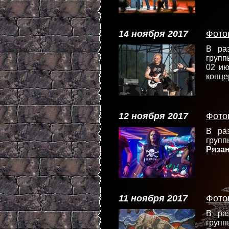
14 ноября 2017
Фото
В ра
груп
02 и
конце
12 ноября 2017
Фото
В ра
групп
Ряза
11 ноября 2017
Фото
В ра
групп