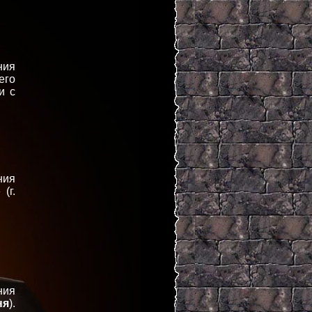
ния
его
и с
ния
»
(г.
ния
ня
).