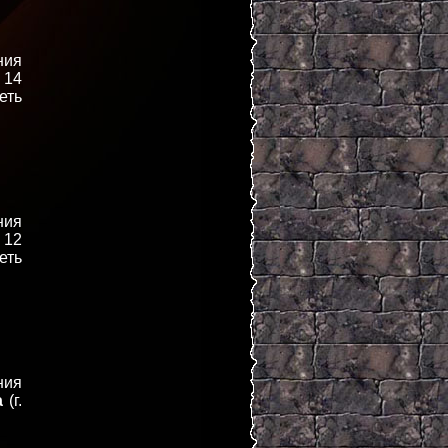
ния
 14
еть
ния
 12
еть
ния
а
(г.