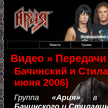
Неофициальный с
Новости
Группа
Видео » Передачи
Бачинский и Стила
июня 2006)
Группа
«Ария»
в п
Бачинского и Стилави