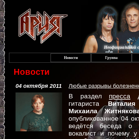
Неофициальный с
Новости
Группа
Новости
04 октября 2011
Любые разрывы болезненн
В раздел
пресса
до
гитариста
Виталия
Михаила Житняков
опубликованное 04 ок
ведётся беседа о 
вокалист и почему у