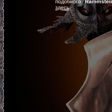
подобного
Rammstei
здесь
.