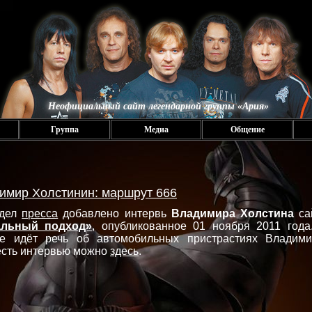
Неофициальный сайт легендарной группы «Ария»
Группа
Медиа
Общение
имир Холстинин: маршрут 666
здел
пресса
добавлено интервь
Владимира Холстина
са
альный подход»
, опубликованное 01 ноября 2011 года
де идёт речь об автомобильных пристрастиях Владими
сть интервью можно
здесь
.