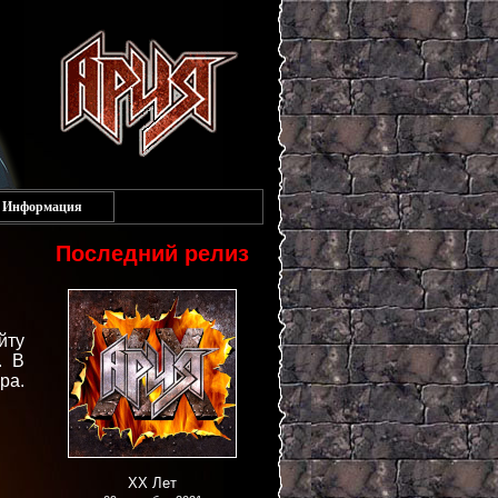
Информация
Последний релиз
йту
. В
ра.
XX Лет