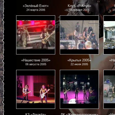
«Зелёный Енот»
Клуб «Р-Клуб»
24 марта 2006
06 января 2006
1
«Нашествие 2005»
«Крылья 2005»
«На
06 августа 2005
22 июля 2005
КЗ «Дружба»
ДК «Железнодорожник»
«На